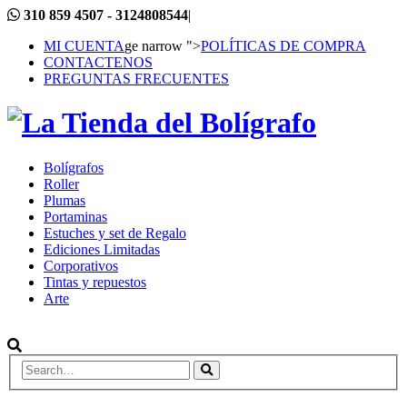
310 859 4507 - 3124808544
|
MI CUENTA
ge narrow ">
POLÍTICAS DE COMPRA
CONTACTENOS
PREGUNTAS FRECUENTES
Bolígrafos
Roller
Plumas
Portaminas
Estuches y set de Regalo
Ediciones Limitadas
Corporativos
Tintas y repuestos
Arte