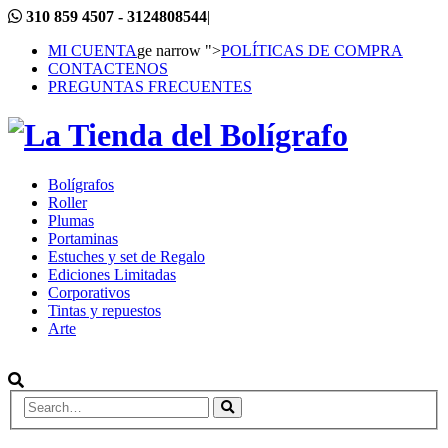
310 859 4507 - 3124808544
|
MI CUENTA
ge narrow ">
POLÍTICAS DE COMPRA
CONTACTENOS
PREGUNTAS FRECUENTES
Bolígrafos
Roller
Plumas
Portaminas
Estuches y set de Regalo
Ediciones Limitadas
Corporativos
Tintas y repuestos
Arte