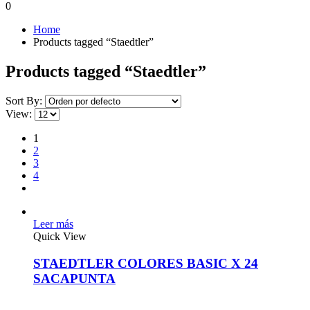
0
Home
Products tagged “Staedtler”
Products tagged “Staedtler”
Sort By:
View:
1
2
3
4
Leer más
Quick View
STAEDTLER COLORES BASIC X 24
SACAPUNTA