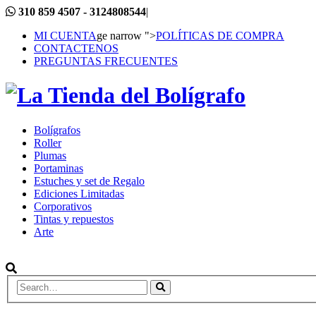
310 859 4507 - 3124808544
|
MI CUENTA
ge narrow ">
POLÍTICAS DE COMPRA
CONTACTENOS
PREGUNTAS FRECUENTES
Bolígrafos
Roller
Plumas
Portaminas
Estuches y set de Regalo
Ediciones Limitadas
Corporativos
Tintas y repuestos
Arte