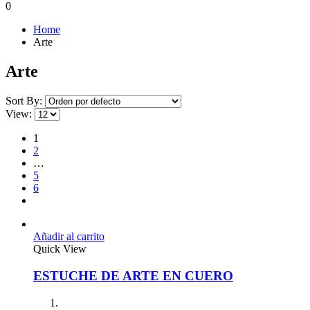
0
Home
Arte
Arte
Sort By:
View:
1
2
…
5
6
Añadir al carrito
Quick View
ESTUCHE DE ARTE EN CUERO