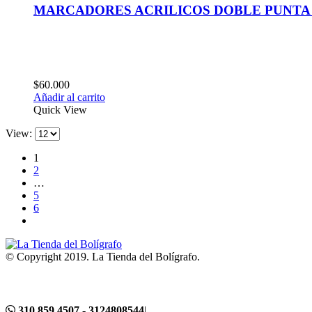
MARCADORES ACRILICOS DOBLE PUNTA 
$
60.000
Añadir al carrito
Quick View
View:
1
2
…
5
6
© Copyright 2019. La Tienda del Bolígrafo.
310 859 4507 - 3124808544
|