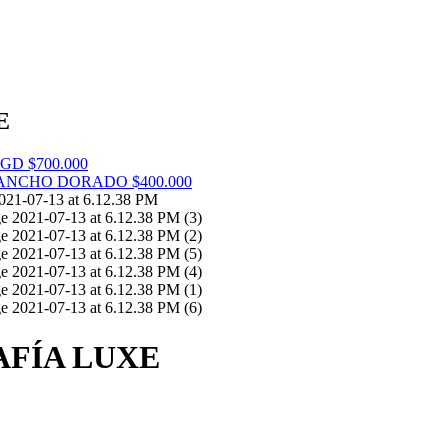
E
 GD
$
700.000
 GANCHO DORADO
$
400.000
FÍA LUXE