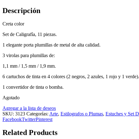
Descripción
Creta color
Set de Caligrafía, 11 piezas.
1 elegante porta plumillas de metal de alta calidad.
3 virolas para plumillas de:
1,1 mm / 1,5 mm / 1,9 mm.
6 cartuchos de tinta en 4 colores (2 negros, 2 azules, 1 rojo y 1 verde)
1 convertidor de tinta o bomba.
Agotado
Agregar a la lista de deseos
SKU:
3123
Categorías:
Arte
,
Estilografos o Plumas
,
Estuches y Set 
Facebook
Twitter
Pinterest
Related Products