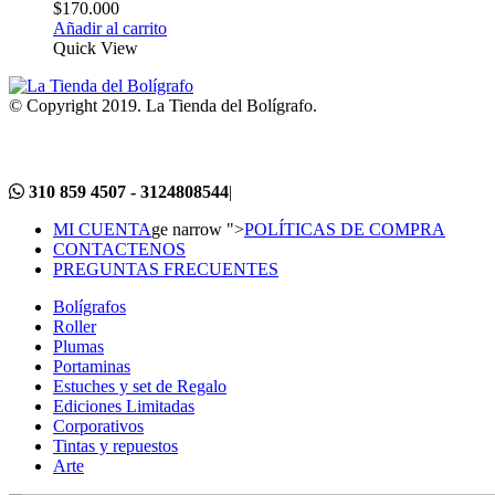
$
170.000
Añadir al carrito
Quick View
© Copyright 2019. La Tienda del Bolígrafo.
310 859 4507 - 3124808544
|
MI CUENTA
ge narrow ">
POLÍTICAS DE COMPRA
CONTACTENOS
PREGUNTAS FRECUENTES
Bolígrafos
Roller
Plumas
Portaminas
Estuches y set de Regalo
Ediciones Limitadas
Corporativos
Tintas y repuestos
Arte