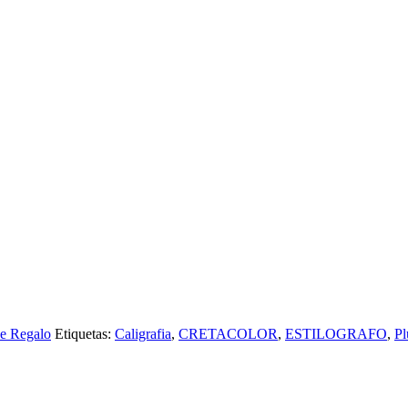
.
De Regalo
Etiquetas:
Caligrafia
,
CRETACOLOR
,
ESTILOGRAFO
,
P