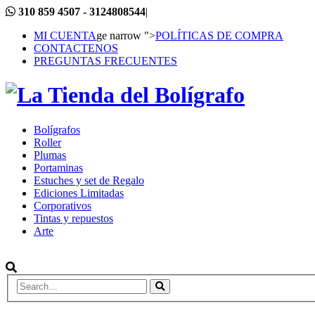
310 859 4507 - 3124808544
|
MI CUENTA
ge narrow ">
POLÍTICAS DE COMPRA
CONTACTENOS
PREGUNTAS FRECUENTES
Bolígrafos
Roller
Plumas
Portaminas
Estuches y set de Regalo
Ediciones Limitadas
Corporativos
Tintas y repuestos
Arte