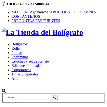
310 859 4507 - 3124808544
|
MI CUENTA
ge narrow ">
POLÍTICAS DE COMPRA
CONTACTENOS
PREGUNTAS FRECUENTES
Bolígrafos
Roller
Plumas
Portaminas
Estuches y set de Regalo
Ediciones Limitadas
Corporativos
Tintas y repuestos
Arte