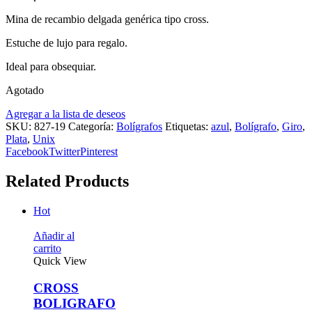
Mina de recambio delgada genérica tipo cross.
Estuche de lujo para regalo.
Ideal para obsequiar.
Agotado
Agregar a la lista de deseos
SKU:
827-19
Categoría:
Bolígrafos
Etiquetas:
azul
,
Bolígrafo
,
Giro
,
Plata
,
Unix
Facebook
Twitter
Pinterest
Related Products
al
View
SS
IGRAFO