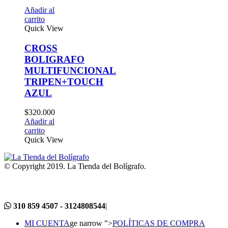
al
View
SS
IGRAFO
TIFUNCIONAL
PEN+TOUCH
L
00
al
View
© Copyright 2019. La Tienda del Bolígrafo.
310 859 4507 - 3124808544
|
MI CUENTA
ge narrow ">
POLÍTICAS DE COMPRA