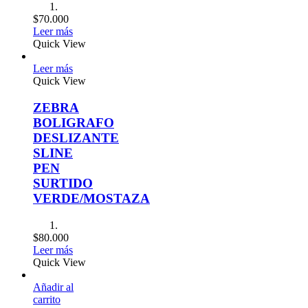
0
ás
View
ás
View
RA
IGRAFO
LIZANTE
E
TIDO
DE/MOSTAZA
0
ás
View
al