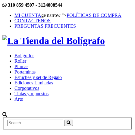
310 859 4507 - 3124808544
|
MI CUENTA
ge narrow ">
POLÍTICAS DE COMPRA
CONTACTENOS
PREGUNTAS FRECUENTES
Bolígrafos
Roller
Plumas
Portaminas
Estuches y set de Regalo
Ediciones Limitadas
Corporativos
Tintas y repuestos
Arte