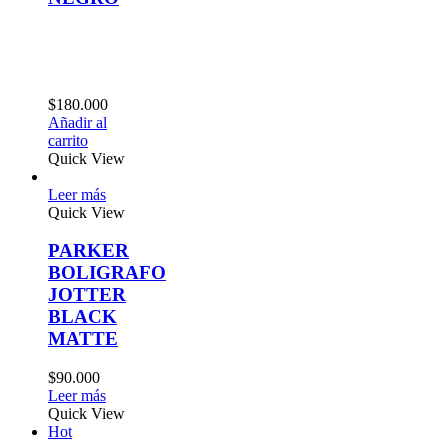
00
al
View
ás
View
KER
IGRAFO
TER
CK
TE
0
ás
View