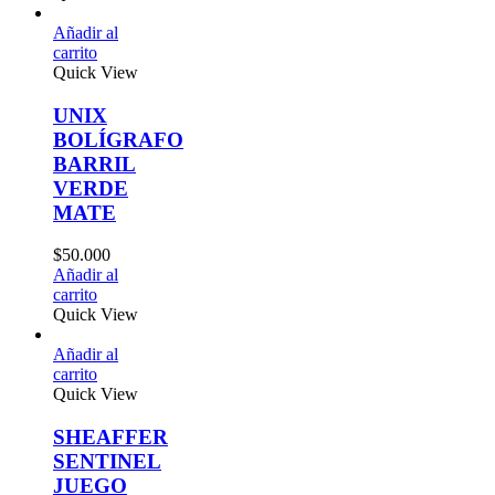
al
View
X
ÍGRAFO
RIL
DE
E
0
al
View
al
View
AFFER
TINEL
GO