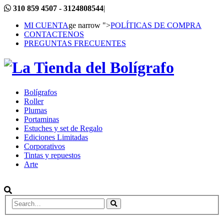
310 859 4507 - 3124808544
|
MI CUENTA
ge narrow ">
POLÍTICAS DE COMPRA
CONTACTENOS
PREGUNTAS FRECUENTES
Bolígrafos
Roller
Plumas
Portaminas
Estuches y set de Regalo
Ediciones Limitadas
Corporativos
Tintas y repuestos
Arte