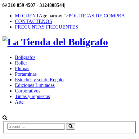
310 859 4507 - 3124808544
|
MI CUENTA
ge narrow ">
POLÍTICAS DE COMPRA
CONTACTENOS
PREGUNTAS FRECUENTES
Bolígrafos
Roller
Plumas
Portaminas
Estuches y set de Regalo
Ediciones Limitadas
Corporativos
Tintas y repuestos
Arte