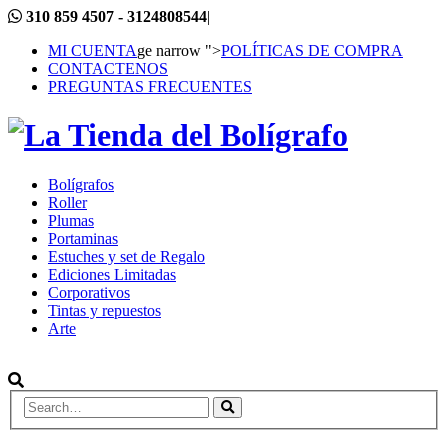
310 859 4507 - 3124808544
|
MI CUENTA
ge narrow ">
POLÍTICAS DE COMPRA
CONTACTENOS
PREGUNTAS FRECUENTES
Bolígrafos
Roller
Plumas
Portaminas
Estuches y set de Regalo
Ediciones Limitadas
Corporativos
Tintas y repuestos
Arte