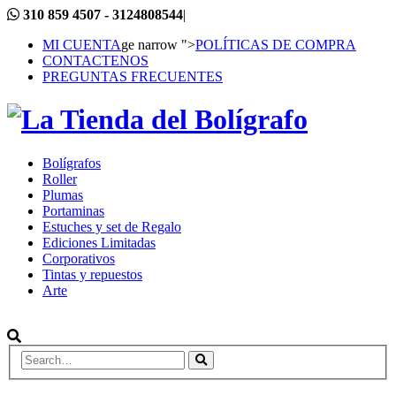
310 859 4507 - 3124808544
|
MI CUENTA
ge narrow ">
POLÍTICAS DE COMPRA
CONTACTENOS
PREGUNTAS FRECUENTES
Bolígrafos
Roller
Plumas
Portaminas
Estuches y set de Regalo
Ediciones Limitadas
Corporativos
Tintas y repuestos
Arte