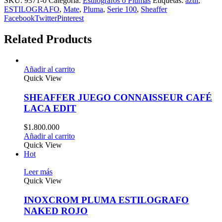
SKU:
9371-0
Categoría:
Estilografos o Plumas
Etiquetas:
azul
,
ESTILOGRAFO
,
Mate
,
Pluma
,
Serie 100
,
Sheaffer
Facebook
Twitter
Pinterest
Related Products
Añadir al carrito
Quick View
SHEAFFER JUEGO CONNAISSEUR CAFÉ
LACA EDIT
$
1.800.000
Añadir al carrito
Quick View
Hot
Leer más
Quick View
INOXCROM PLUMA ESTILOGRAFO
NAKED ROJO