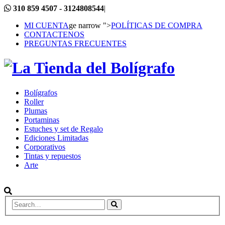
310 859 4507 - 3124808544
|
MI CUENTA
ge narrow ">
POLÍTICAS DE COMPRA
CONTACTENOS
PREGUNTAS FRECUENTES
Bolígrafos
Roller
Plumas
Portaminas
Estuches y set de Regalo
Ediciones Limitadas
Corporativos
Tintas y repuestos
Arte