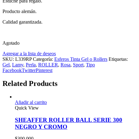
Estuche para regalo.
Producto alemán.
Calidad garantizada.
Agotado
Agregar a la lista de deseos
SKU:
L339RP
Categoría:
Esferos Tinta Gel o Rollers
Etiquetas:
Gel
,
Lamy
,
Perla
,
ROLLER
,
Rosa
,
Sport
,
Tipo
Facebook
Twitter
Pinterest
Related Products
Añadir al carrito
Quick View
SHEAFFER ROLLER BALL SERIE 300
NEGRO Y CROMO
$
300.000