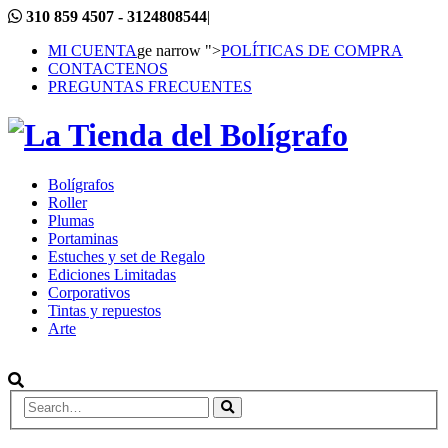
310 859 4507 - 3124808544
|
MI CUENTA
ge narrow ">
POLÍTICAS DE COMPRA
CONTACTENOS
PREGUNTAS FRECUENTES
Bolígrafos
Roller
Plumas
Portaminas
Estuches y set de Regalo
Ediciones Limitadas
Corporativos
Tintas y repuestos
Arte