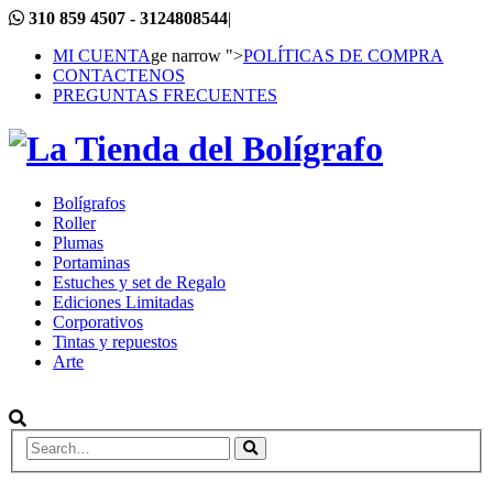
310 859 4507 - 3124808544
|
MI CUENTA
ge narrow ">
POLÍTICAS DE COMPRA
CONTACTENOS
PREGUNTAS FRECUENTES
Bolígrafos
Roller
Plumas
Portaminas
Estuches y set de Regalo
Ediciones Limitadas
Corporativos
Tintas y repuestos
Arte