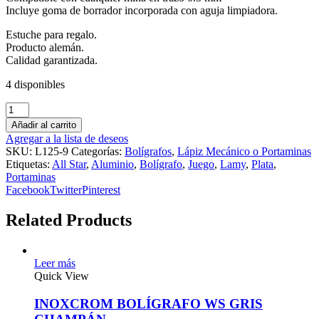
Incluye goma de borrador incorporada con aguja limpiadora.
Estuche para regalo.
Producto alemán.
Calidad garantizada.
4 disponibles
Añadir al carrito
Agregar a la lista de deseos
SKU:
L125-9
Categorías:
Bolígrafos
,
Lápiz Mecánico o Portaminas
Etiquetas:
All Star
,
Aluminio
,
Bolígrafo
,
Juego
,
Lamy
,
Plata
,
Portaminas
Facebook
Twitter
Pinterest
Related Products
Leer más
Quick View
INOXCROM BOLÍGRAFO WS GRIS