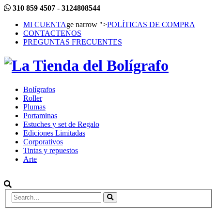
310 859 4507 - 3124808544
|
MI CUENTA
ge narrow ">
POLÍTICAS DE COMPRA
CONTACTENOS
PREGUNTAS FRECUENTES
Bolígrafos
Roller
Plumas
Portaminas
Estuches y set de Regalo
Ediciones Limitadas
Corporativos
Tintas y repuestos
Arte