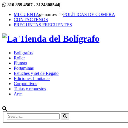
310 859 4507 - 3124808544
|
MI CUENTA
ge narrow ">
POLÍTICAS DE COMPRA
CONTACTENOS
PREGUNTAS FRECUENTES
Bolígrafos
Roller
Plumas
Portaminas
Estuches y set de Regalo
Ediciones Limitadas
Corporativos
Tintas y repuestos
Arte