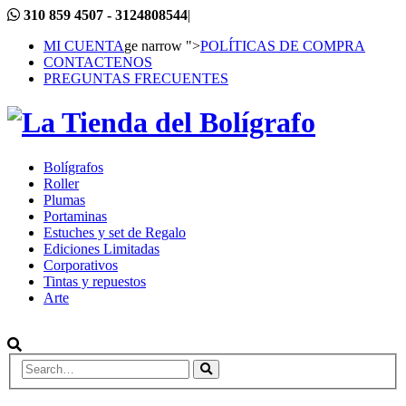
310 859 4507 - 3124808544
|
MI CUENTA
ge narrow ">
POLÍTICAS DE COMPRA
CONTACTENOS
PREGUNTAS FRECUENTES
Bolígrafos
Roller
Plumas
Portaminas
Estuches y set de Regalo
Ediciones Limitadas
Corporativos
Tintas y repuestos
Arte