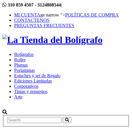
310 859 4507 - 3124808544
|
MI CUENTA
ge narrow ">
POLÍTICAS DE COMPRA
CONTACTENOS
PREGUNTAS FRECUENTES
Bolígrafos
Roller
Plumas
Portaminas
Estuches y set de Regalo
Ediciones Limitadas
Corporativos
Tintas y repuestos
Arte