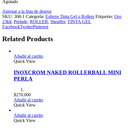
Agotado
Agregar a la lista de deseos
SKU:
368-1
Categoría:
Esferos Tinta Gel o Rollers
Etiquetas:
Oro
23klt
,
Prelude
,
ROLLER
,
Sheaffer
,
TINTA GEL
Facebook
Twitter
Pinterest
Related Products
Añadir al carrito
Quick View
INOXCROM NAKED ROLLERBALL MINI
PERLA
$
270.000
Añadir al carrito
Quick View
Añadir al carrito
Quick View