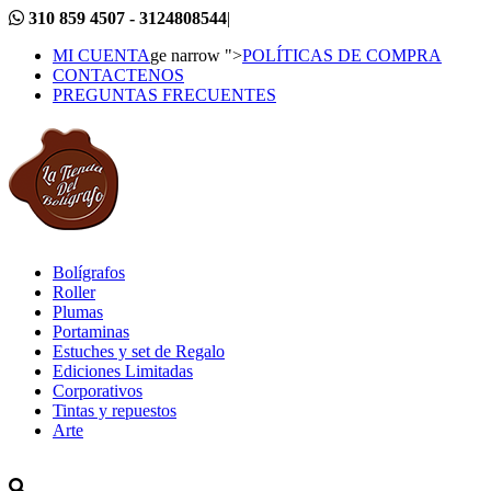
310 859 4507 - 3124808544
|
MI CUENTA
ge narrow ">
POLÍTICAS DE COMPRA
CONTACTENOS
PREGUNTAS FRECUENTES
Bolígrafos
Roller
Plumas
Portaminas
Estuches y set de Regalo
Ediciones Limitadas
Corporativos
Tintas y repuestos
Arte