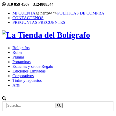
310 859 4507 - 3124808544
|
MI CUENTA
ge narrow ">
POLÍTICAS DE COMPRA
CONTACTENOS
PREGUNTAS FRECUENTES
Bolígrafos
Roller
Plumas
Portaminas
Estuches y set de Regalo
Ediciones Limitadas
Corporativos
Tintas y repuestos
Arte