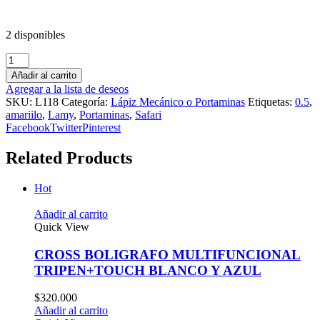
2 disponibles
Añadir al carrito
Agregar a la lista de deseos
SKU:
L118
Categoría:
Lápiz Mecánico o Portaminas
Etiquetas:
0.5
,
amariilo
,
Lamy
,
Portaminas
,
Safari
Facebook
Twitter
Pinterest
Related Products
Hot
Añadir al carrito
Quick View
CROSS BOLIGRAFO MULTIFUNCIONAL
TRIPEN+TOUCH BLANCO Y AZUL
$
320.000
Añadir al carrito