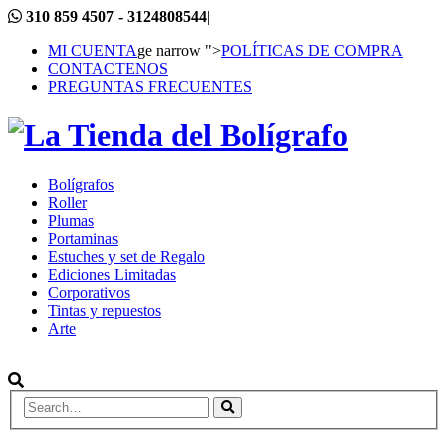
310 859 4507 - 3124808544
|
MI CUENTA
ge narrow ">
POLÍTICAS DE COMPRA
CONTACTENOS
PREGUNTAS FRECUENTES
Bolígrafos
Roller
Plumas
Portaminas
Estuches y set de Regalo
Ediciones Limitadas
Corporativos
Tintas y repuestos
Arte