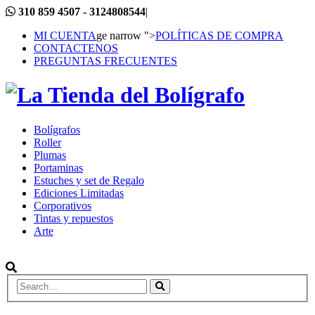
310 859 4507 - 3124808544
|
MI CUENTA
ge narrow ">
POLÍTICAS DE COMPRA
CONTACTENOS
PREGUNTAS FRECUENTES
Bolígrafos
Roller
Plumas
Portaminas
Estuches y set de Regalo
Ediciones Limitadas
Corporativos
Tintas y repuestos
Arte