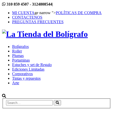
310 859 4507 - 3124808544
|
MI CUENTA
ge narrow ">
POLÍTICAS DE COMPRA
CONTACTENOS
PREGUNTAS FRECUENTES
Bolígrafos
Roller
Plumas
Portaminas
Estuches y set de Regalo
Ediciones Limitadas
Corporativos
Tintas y repuestos
Arte