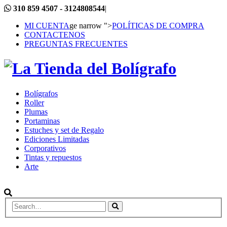
310 859 4507 - 3124808544
|
MI CUENTA
ge narrow ">
POLÍTICAS DE COMPRA
CONTACTENOS
PREGUNTAS FRECUENTES
Bolígrafos
Roller
Plumas
Portaminas
Estuches y set de Regalo
Ediciones Limitadas
Corporativos
Tintas y repuestos
Arte