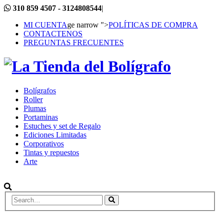
310 859 4507 - 3124808544
|
MI CUENTA
ge narrow ">
POLÍTICAS DE COMPRA
CONTACTENOS
PREGUNTAS FRECUENTES
Bolígrafos
Roller
Plumas
Portaminas
Estuches y set de Regalo
Ediciones Limitadas
Corporativos
Tintas y repuestos
Arte