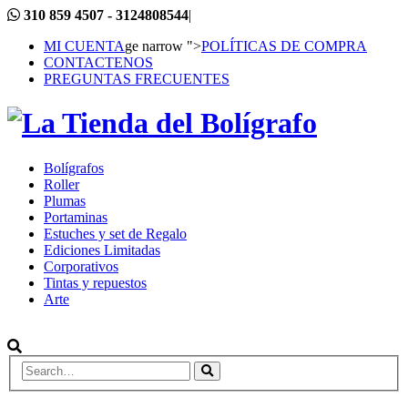
310 859 4507 - 3124808544
|
MI CUENTA
ge narrow ">
POLÍTICAS DE COMPRA
CONTACTENOS
PREGUNTAS FRECUENTES
Bolígrafos
Roller
Plumas
Portaminas
Estuches y set de Regalo
Ediciones Limitadas
Corporativos
Tintas y repuestos
Arte