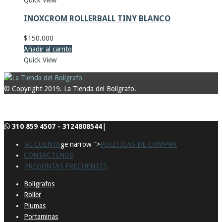
INOXCROM ROLLERBALL TINY BLANCO
$
150.000
Añadir al carrito
Quick View
© Copyright 2019. La Tienda del Bolígrafo.
310 859 4507 - 3124808544
|
MI CUENTA
ge narrow ">
POLÍTICAS DE COMPRA
CONTACTENOS
PREGUNTAS FRECUENTES
Bolígrafos
Roller
Plumas
Portaminas