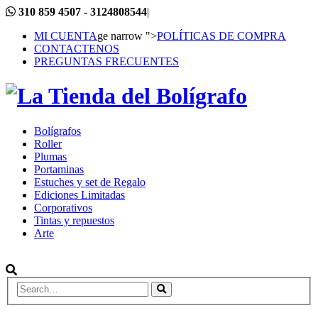
310 859 4507 - 3124808544
|
MI CUENTA
ge narrow ">
POLÍTICAS DE COMPRA
CONTACTENOS
PREGUNTAS FRECUENTES
Bolígrafos
Roller
Plumas
Portaminas
Estuches y set de Regalo
Ediciones Limitadas
Corporativos
Tintas y repuestos
Arte