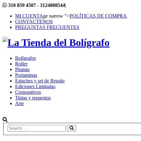
310 859 4507 - 3124808544
|
MI CUENTA
ge narrow ">
POLÍTICAS DE COMPRA
CONTACTENOS
PREGUNTAS FRECUENTES
Bolígrafos
Roller
Plumas
Portaminas
Estuches y set de Regalo
Ediciones Limitadas
Corporativos
Tintas y repuestos
Arte