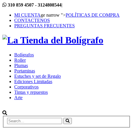
310 859 4507 - 3124808544
|
MI CUENTA
ge narrow ">
POLÍTICAS DE COMPRA
CONTACTENOS
PREGUNTAS FRECUENTES
Bolígrafos
Roller
Plumas
Portaminas
Estuches y set de Regalo
Ediciones Limitadas
Corporativos
Tintas y repuestos
Arte