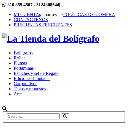
310 859 4507 - 3124808544
|
MI CUENTA
ge narrow ">
POLÍTICAS DE COMPRA
CONTACTENOS
PREGUNTAS FRECUENTES
Bolígrafos
Roller
Plumas
Portaminas
Estuches y set de Regalo
Ediciones Limitadas
Corporativos
Tintas y repuestos
Arte