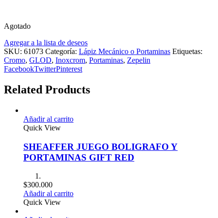
Agotado
Agregar a la lista de deseos
SKU:
61073
Categoría:
Lápiz Mecánico o Portaminas
Etiquetas:
Cromo
,
GLOD
,
Inoxcrom
,
Portaminas
,
Zepelin
Facebook
Twitter
Pinterest
Related Products
Añadir al carrito
Quick View
SHEAFFER JUEGO BOLIGRAFO Y
PORTAMINAS GIFT RED
$
300.000
Añadir al carrito
Quick View