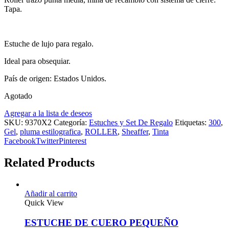
Tapa.
Estuche de lujo para regalo.
Ideal para obsequiar.
País de origen: Estados Unidos.
Agotado
Agregar a la lista de deseos
SKU:
9370X2
Categoría:
Estuches y Set De Regalo
Etiquetas:
300
,
Gel
,
pluma estilografica
,
ROLLER
,
Sheaffer
,
Tinta
Facebook
Twitter
Pinterest
Related Products
Añadir al carrito
Quick View
ESTUCHE DE CUERO PEQUEÑO