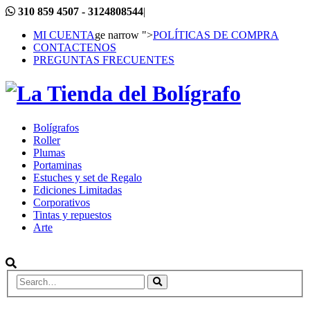
310 859 4507 - 3124808544
|
MI CUENTA
ge narrow ">
POLÍTICAS DE COMPRA
CONTACTENOS
PREGUNTAS FRECUENTES
Bolígrafos
Roller
Plumas
Portaminas
Estuches y set de Regalo
Ediciones Limitadas
Corporativos
Tintas y repuestos
Arte