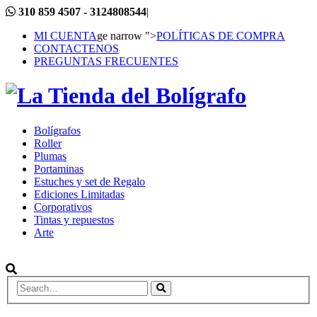
310 859 4507 - 3124808544
|
MI CUENTA
ge narrow ">
POLÍTICAS DE COMPRA
CONTACTENOS
PREGUNTAS FRECUENTES
Bolígrafos
Roller
Plumas
Portaminas
Estuches y set de Regalo
Ediciones Limitadas
Corporativos
Tintas y repuestos
Arte