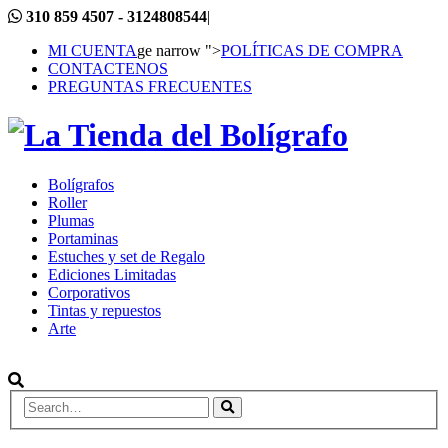
310 859 4507 - 3124808544
|
MI CUENTA
ge narrow ">
POLÍTICAS DE COMPRA
CONTACTENOS
PREGUNTAS FRECUENTES
Bolígrafos
Roller
Plumas
Portaminas
Estuches y set de Regalo
Ediciones Limitadas
Corporativos
Tintas y repuestos
Arte