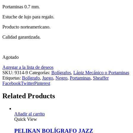
Portaminas 0.7 mm.
Estuche de lujo para regalo.
Producto norteamericano.
Calidad garantizada.
Agotado
Agregar a la lista de deseos
SKU:
9314-9
Categorías:
Bolígrafos
,
Lápiz Mecánico o Portaminas
Etiquetas:
Bolígrafo
,
Juego
,
Negro
,
Portaminas
,
Sheaffer
Facebook
Twitter
Pinterest
Related Products
Añadir al carrito
Quick View
PELIKAN BOLÍGRAFO JAZZ