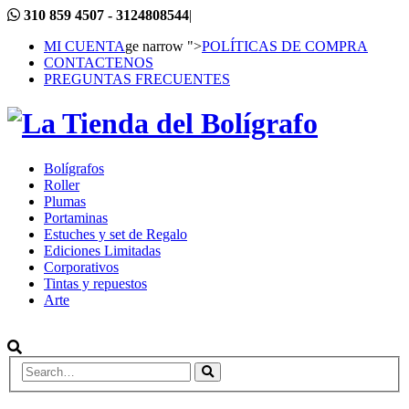
310 859 4507 - 3124808544
|
MI CUENTA
ge narrow ">
POLÍTICAS DE COMPRA
CONTACTENOS
PREGUNTAS FRECUENTES
Bolígrafos
Roller
Plumas
Portaminas
Estuches y set de Regalo
Ediciones Limitadas
Corporativos
Tintas y repuestos
Arte