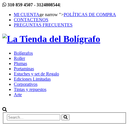
310 859 4507 - 3124808544
|
MI CUENTA
ge narrow ">
POLÍTICAS DE COMPRA
CONTACTENOS
PREGUNTAS FRECUENTES
Bolígrafos
Roller
Plumas
Portaminas
Estuches y set de Regalo
Ediciones Limitadas
Corporativos
Tintas y repuestos
Arte