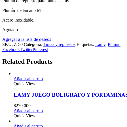
Plumin de repuesto para plumas lamy.
Plumín de tamaño M
Acero inoxidable.
Agotado
Agregar a la lista de deseos
SKU:
Z-50
Categoría:
Tintas y repuestos
Etiquetas:
Lamy
,
Plumín
Facebook
Twitter
Pinterest
Related Products
Añadir al carrito
Quick View
LAMY JUEGO BOLIGRAFO Y PORTAMINAS
$
270.000
Añadir al carrito
Quick View
Añadir al carrito