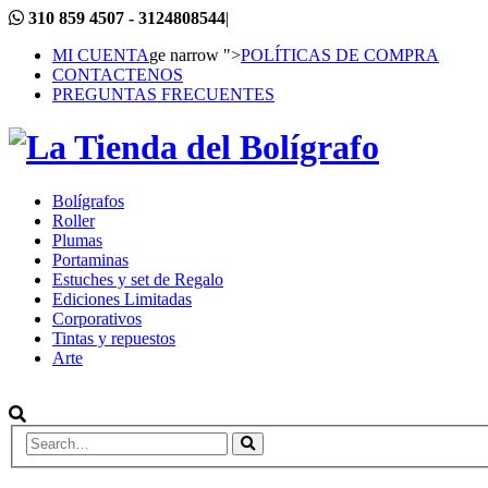
310 859 4507 - 3124808544
|
MI CUENTA
ge narrow ">
POLÍTICAS DE COMPRA
CONTACTENOS
PREGUNTAS FRECUENTES
Bolígrafos
Roller
Plumas
Portaminas
Estuches y set de Regalo
Ediciones Limitadas
Corporativos
Tintas y repuestos
Arte