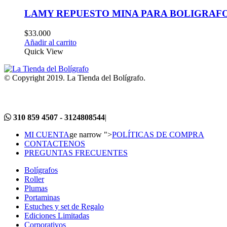
LAMY REPUESTO MINA PARA BOLIGRAF
$
33.000
Añadir al carrito
Quick View
© Copyright 2019. La Tienda del Bolígrafo.
310 859 4507 - 3124808544
|
MI CUENTA
ge narrow ">
POLÍTICAS DE COMPRA
CONTACTENOS
PREGUNTAS FRECUENTES
Bolígrafos
Roller
Plumas
Portaminas
Estuches y set de Regalo
Ediciones Limitadas
Corporativos