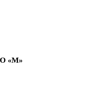
O «M»