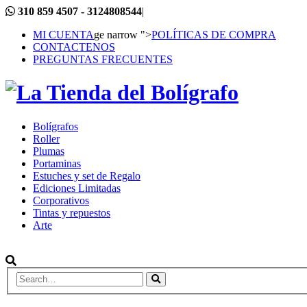
310 859 4507 - 3124808544
|
MI CUENTA
ge narrow ">
POLÍTICAS DE COMPRA
CONTACTENOS
PREGUNTAS FRECUENTES
Bolígrafos
Roller
Plumas
Portaminas
Estuches y set de Regalo
Ediciones Limitadas
Corporativos
Tintas y repuestos
Arte