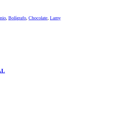
nio
,
Bolígrafo
,
Chocolate
,
Lamy
AL