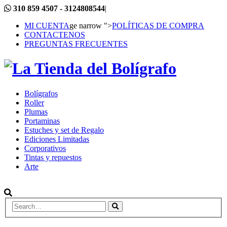
310 859 4507 - 3124808544
|
MI CUENTA
ge narrow ">
POLÍTICAS DE COMPRA
CONTACTENOS
PREGUNTAS FRECUENTES
Bolígrafos
Roller
Plumas
Portaminas
Estuches y set de Regalo
Ediciones Limitadas
Corporativos
Tintas y repuestos
Arte