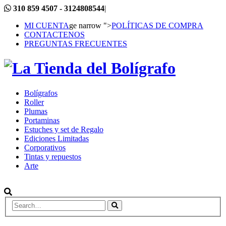
310 859 4507 - 3124808544
|
MI CUENTA
ge narrow ">
POLÍTICAS DE COMPRA
CONTACTENOS
PREGUNTAS FRECUENTES
Bolígrafos
Roller
Plumas
Portaminas
Estuches y set de Regalo
Ediciones Limitadas
Corporativos
Tintas y repuestos
Arte