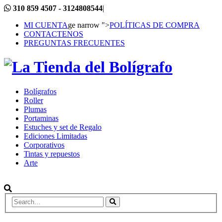
310 859 4507 - 3124808544
|
MI CUENTA
ge narrow ">
POLÍTICAS DE COMPRA
CONTACTENOS
PREGUNTAS FRECUENTES
Bolígrafos
Roller
Plumas
Portaminas
Estuches y set de Regalo
Ediciones Limitadas
Corporativos
Tintas y repuestos
Arte