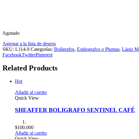
Agotado
Agregar a la lista de deseos
SKU:
L114-9
Categorías:
Bolígrafos
,
Estilografos o Plumas
,
Lápiz M
Facebook
Twitter
Pinterest
Related Products
Hot
Añadir al carrito
Quick View
SHEAFFER BOLIGRAFO SENTINEL CAFÉ
$
100.000
Añadir al carrito
Quick View