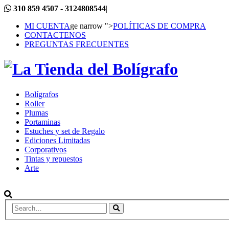
310 859 4507 - 3124808544
|
MI CUENTA
ge narrow ">
POLÍTICAS DE COMPRA
CONTACTENOS
PREGUNTAS FRECUENTES
Bolígrafos
Roller
Plumas
Portaminas
Estuches y set de Regalo
Ediciones Limitadas
Corporativos
Tintas y repuestos
Arte