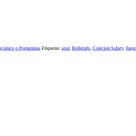
ecánico o Portaminas
Etiquetas:
azul
,
Bolígrafo
,
Colecion Safary
,
Jueg