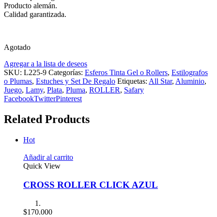
Producto alemán.
Calidad garantizada.
Agotado
Agregar a la lista de deseos
SKU:
L225-9
Categorías:
Esferos Tinta Gel o Rollers
,
Estilografos
o Plumas
,
Estuches y Set De Regalo
Etiquetas:
All Star
,
Aluminio
,
Juego
,
Lamy
,
Plata
,
Pluma
,
ROLLER
,
Safary
Facebook
Twitter
Pinterest
Related Products
Hot
Añadir al carrito
Quick View
CROSS ROLLER CLICK AZUL
$
170.000