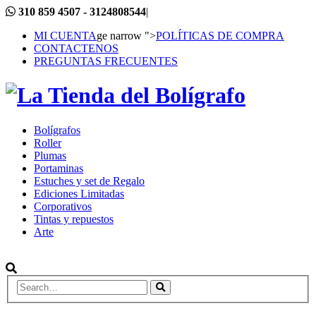
310 859 4507 - 3124808544
|
MI CUENTA
ge narrow ">
POLÍTICAS DE COMPRA
CONTACTENOS
PREGUNTAS FRECUENTES
Bolígrafos
Roller
Plumas
Portaminas
Estuches y set de Regalo
Ediciones Limitadas
Corporativos
Tintas y repuestos
Arte