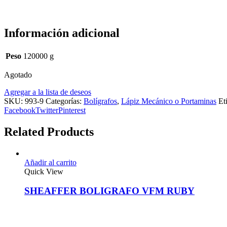
Información adicional
Peso
120000 g
Agotado
Agregar a la lista de deseos
SKU:
993-9
Categorías:
Bolígrafos
,
Lápiz Mecánico o Portaminas
Et
Facebook
Twitter
Pinterest
Related Products
Añadir al carrito
Quick View
SHEAFFER BOLIGRAFO VFM RUBY