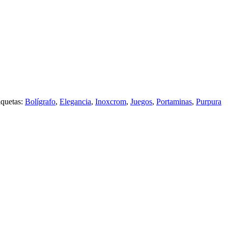
iquetas:
Bolígrafo
,
Elegancia
,
Inoxcrom
,
Juegos
,
Portaminas
,
Purpura