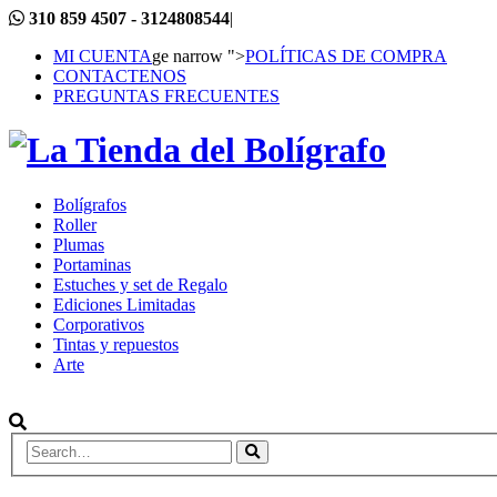
310 859 4507 - 3124808544
|
MI CUENTA
ge narrow ">
POLÍTICAS DE COMPRA
CONTACTENOS
PREGUNTAS FRECUENTES
Bolígrafos
Roller
Plumas
Portaminas
Estuches y set de Regalo
Ediciones Limitadas
Corporativos
Tintas y repuestos
Arte