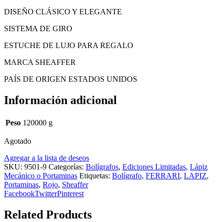
DISEÑO CLÁSICO Y ELEGANTE
SISTEMA DE GIRO
ESTUCHE DE LUJO PARA REGALO
MARCA SHEAFFER
PAÍS DE ORIGEN ESTADOS UNIDOS
Información adicional
Peso
120000 g
Agotado
Agregar a la lista de deseos
SKU:
9501-9
Categorías:
Bolígrafos
,
Ediciones Limitadas
,
Lápiz
Mecánico o Portaminas
Etiquetas:
Bolígrafo
,
FERRARI
,
LAPIZ
,
Portaminas
,
Rojo
,
Sheaffer
Facebook
Twitter
Pinterest
Related Products