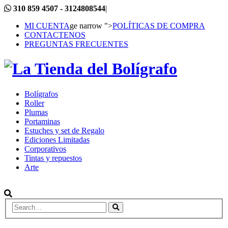
310 859 4507 - 3124808544
|
MI CUENTA
ge narrow ">
POLÍTICAS DE COMPRA
CONTACTENOS
PREGUNTAS FRECUENTES
Bolígrafos
Roller
Plumas
Portaminas
Estuches y set de Regalo
Ediciones Limitadas
Corporativos
Tintas y repuestos
Arte