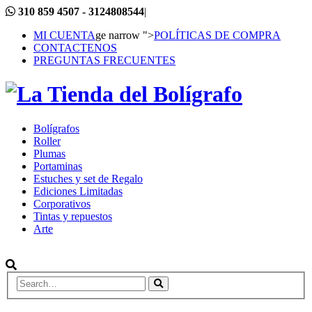
310 859 4507 - 3124808544
|
MI CUENTA
ge narrow ">
POLÍTICAS DE COMPRA
CONTACTENOS
PREGUNTAS FRECUENTES
Bolígrafos
Roller
Plumas
Portaminas
Estuches y set de Regalo
Ediciones Limitadas
Corporativos
Tintas y repuestos
Arte