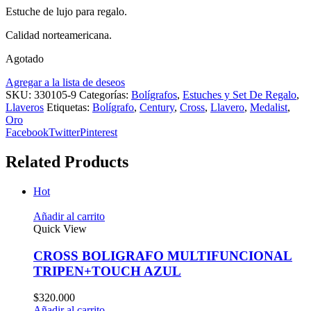
Estuche de lujo para regalo.
Calidad norteamericana.
Agotado
Agregar a la lista de deseos
SKU:
330105-9
Categorías:
Bolígrafos
,
Estuches y Set De Regalo
,
Llaveros
Etiquetas:
Bolígrafo
,
Century
,
Cross
,
Llavero
,
Medalist
,
Oro
Facebook
Twitter
Pinterest
Related Products
Hot
Añadir al carrito
Quick View
CROSS BOLIGRAFO MULTIFUNCIONAL
TRIPEN+TOUCH AZUL
$
320.000
Añadir al carrito