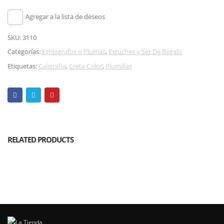
Agregar a la lista de deseos
SKU:
3110
Categorías:
Estilografos o Plumas
,
Estuches y Set De Regalo
Etiquetas:
Caligrafia
,
Creta Color
,
Plumillas
RELATED PRODUCTS