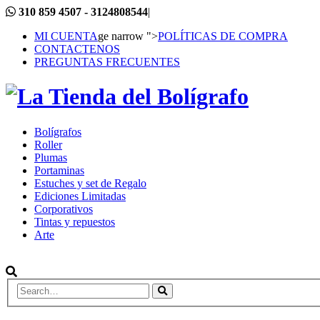
310 859 4507 - 3124808544
|
MI CUENTA
ge narrow ">
POLÍTICAS DE COMPRA
CONTACTENOS
PREGUNTAS FRECUENTES
Bolígrafos
Roller
Plumas
Portaminas
Estuches y set de Regalo
Ediciones Limitadas
Corporativos
Tintas y repuestos
Arte