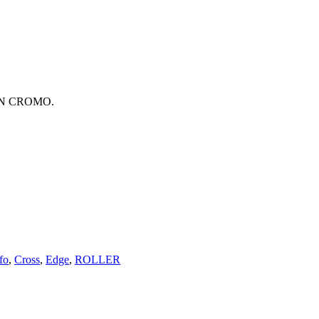
N CROMO.
fo
,
Cross
,
Edge
,
ROLLER