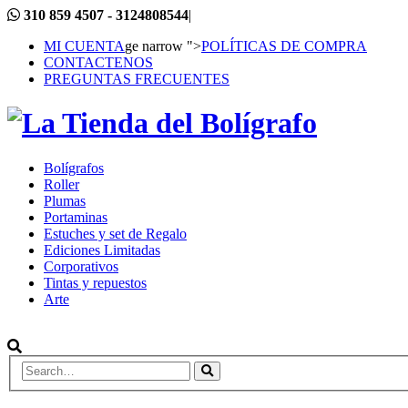
310 859 4507 - 3124808544
|
MI CUENTA
ge narrow ">
POLÍTICAS DE COMPRA
CONTACTENOS
PREGUNTAS FRECUENTES
Bolígrafos
Roller
Plumas
Portaminas
Estuches y set de Regalo
Ediciones Limitadas
Corporativos
Tintas y repuestos
Arte