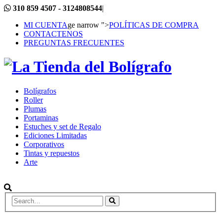
310 859 4507 - 3124808544
|
MI CUENTA
ge narrow ">
POLÍTICAS DE COMPRA
CONTACTENOS
PREGUNTAS FRECUENTES
Bolígrafos
Roller
Plumas
Portaminas
Estuches y set de Regalo
Ediciones Limitadas
Corporativos
Tintas y repuestos
Arte