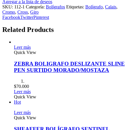
Agregar a la lista de deseos
SKU:
112-1
Categoría:
Bolígrafos
Etiquetas:
Bolígrafo
,
Calais
,
Cromo
,
Cross
,
Giro
Facebook
Twitter
Pinterest
Related Products
Leer más
Quick View
ZEBRA BOLIGRAFO DESLIZANTE SLINE
PEN SURTIDO MORADO/MOSTAZA
$
70.000
Leer más
Quick View
Hot
Leer más
Quick View
SHEAFFER BOLÍGRAFO SENTINEL