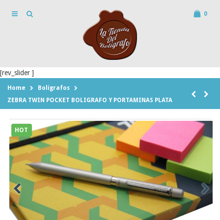
0
[rev_slider ]
Home
Bolígrafos
ZEBRA TWIN POCKET BOLIGRAFO Y PORTAMINAS PLATA
HOT